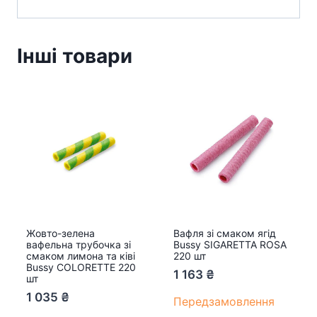
Інші товари
Жовто-зелена
Вафля зі смаком ягід
вафельна трубочка зі
Bussy SIGARETTA ROSA
смаком лимона та ківі
220 шт
Bussy COLORETTE 220
1 163
₴
шт
1 035
₴
Передзамовлення