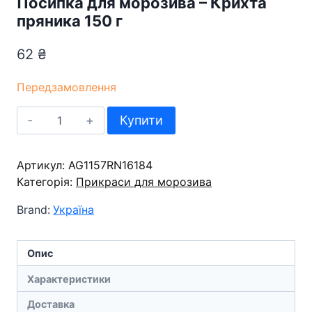
Посипка для морозива – Крихта
пряника 150 г
62
₴
Передзамовлення
Посипка
Купити
для
морозива
Артикул:
-
AG1157RN16184
Категорія:
Крихта
Прикраси для морозива
пряника
Brand:
Україна
150
г
кількість
Опис
Характеристики
Доставка