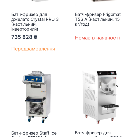
Батч-фризер для
Батч-фризер Frigomat
джелато Crystal PRO 3
T5S A (настільний, 15
(настільний,
кг/год)
інверторний)
735 828
₴
Немає в наявності
Передзамовлення
Батч-фризер для
Батч-фризер Staff Ice