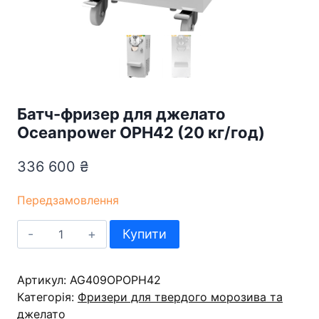
Батч-фризер для джелато
Oceanpower OPH42 (20 кг/год)
336 600
₴
Передзамовлення
Батч-
Купити
фризер
для
Артикул:
джелато
AG409OPOPH42
Категорія:
Oceanpower
Фризери для твердого морозива та
джелато
OPH42