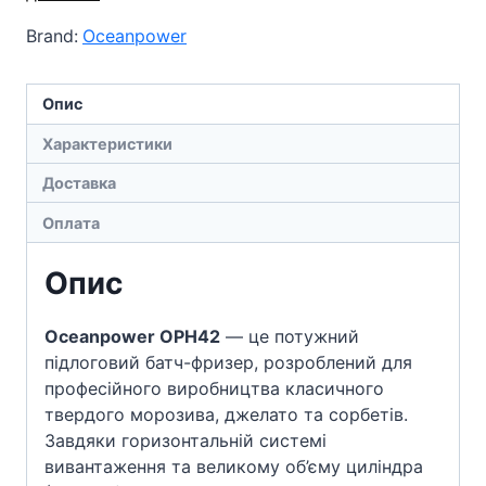
(20
Brand:
Oceanpower
кг/
год)
кількість
Опис
Характеристики
Доставка
Оплата
Опис
Oceanpower OPH42
— це потужний
підлоговий батч-фризер, розроблений для
професійного виробництва класичного
твердого морозива, джелато та сорбетів.
Завдяки горизонтальній системі
вивантаження та великому об’єму циліндра