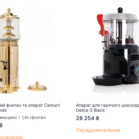
й фонтан та апарат Camurri
Апарат для гарячого шоколад
Gold
Delice 3 Black
змішувач) + 1,4л (фонтан)
28 254
₴
₴
Передзамовлення
мовлення