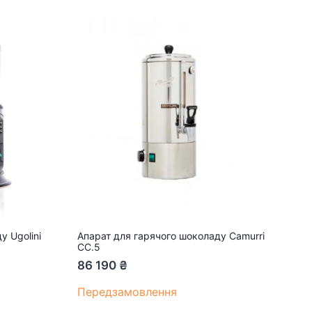
у Ugolini
Апарат для гарячого шоколаду Camurri
CC.5
86 190
₴
Передзамовлення