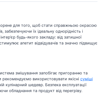
 створене для того, щоб стати справжньою окрасою
, забезпечуючи їх ідеальну однорідність і
нтер’єр будь-якого закладу: від затишної
стимулює апетит відвідувачів та значно підвищує
 система змішування запобігає пригоранню та
ми рекомендуємо використовувати якісні
суміші
ій кулінарний шедевр. Безпека експлуатації
чи обладнання та продукт від перегріву.