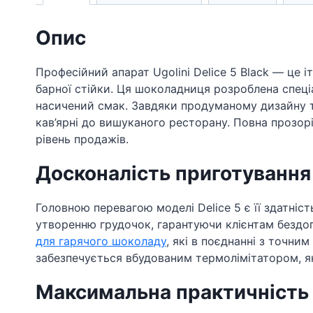
Опис
Професійний апарат Ugolini Delice 5 Black — це 
барної стійки. Ця шоколадниця розроблена спеціа
насичений смак. Завдяки продуманому дизайну та
кав’ярні до вишуканого ресторану. Повна прозор
рівень продажів.
Досконалість приготування
Головною перевагою моделі Delice 5 є її здатніс
утворенню грудочок, гарантуючи клієнтам бездо
для гарячого шоколаду
, які в поєднанні з точн
забезпечується вбудованим термолімітатором, я
Максимальна практичність т