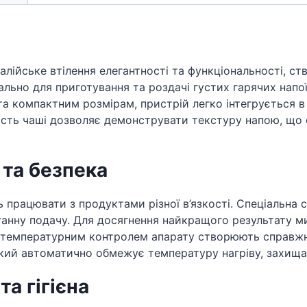
італійське втілення елегантності та функціональності,
льно для приготування та роздачі густих гарячих напоїв
 компактним розмірам, пристрій легко інтегрується в і
ість чаші дозволяє демонструвати текстуру напою, що 
 та безпека
ть працювати з продуктами різної в’язкості. Спеціальна
ганну подачу. Для досягнення найкращого результату 
им температурним контролем апарату створюють справжн
кий автоматично обмежує температуру нагріву, захищаю
а гігієна