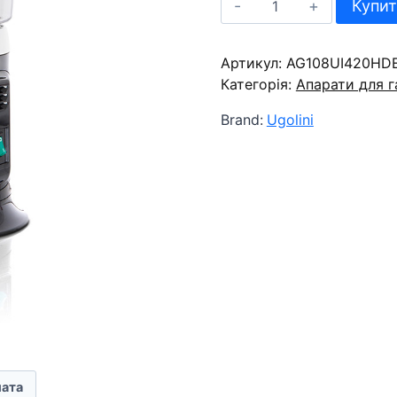
Купи
для
гарячого
Артикул:
шоколаду
AG108UI420HD
Категорія:
Ugolini
Апарати для 
Delice
Brand:
Ugolini
5
Black
кількість
ата