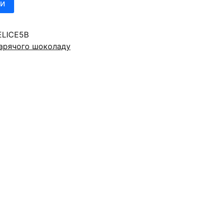
ти
ELICE5B
гарячого шоколаду