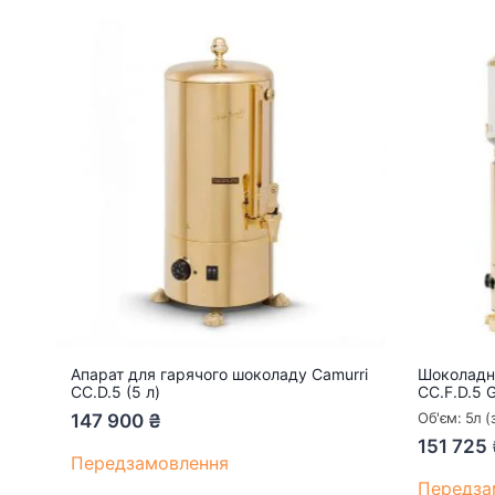
Апарат для гарячого шоколаду Camurri
Шоколадни
CC.D.5 (5 л)
CC.F.D.5 
Об'єм: 5л (
147 900
₴
151 725
Передзамовлення
Передза