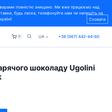
 товарами повністю знищено. Ми вже працюємо над
тавки, будь ласка, телефонуйте нам чи напишіть на
раїні!
Сховати
UA
+38 (067) 442-44-60
0
арячого шоколаду Ugolini
k