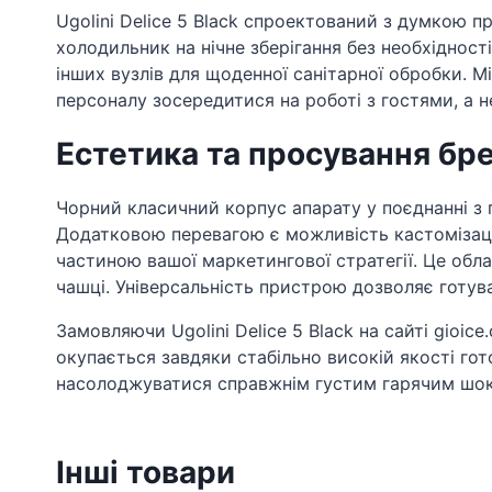
Ugolini Delice 5 Black спроектований з думкою 
холодильник на нічне зберігання без необхідност
інших вузлів для щоденної санітарної обробки. 
персоналу зосередитися на роботі з гостями, а не
Естетика та просування бр
Чорний класичний корпус апарату у поєднанні з 
Додатковою перевагою є можливість кастомізації
частиною вашої маркетингової стратегії. Це обл
чашці. Універсальність пристрою дозволяє готуват
Замовляючи Ugolini Delice 5 Black на сайті gioic
окупається завдяки стабільно високій якості го
насолоджуватися справжнім густим гарячим шоко
Інші товари