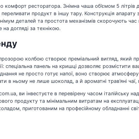
про комфорт ресторатора. Знімна чаша об’ємом 5 літрів
і переливати продукт в іншу тару. Конструкція апарату
Мінімум деталей та простота механізмів скорочують час
 на догляді за технікою.
енду
прозорою колбою створює преміальний вигляд, який прив
: спеціальна панель на кришці дозволяє розмістити ва
аднання не просто готує напої, воно створює атмосферу
и в ньому не лише шоколад, а й ароматні трав’яні чаї, гл
e.com.ua, ви інвестуєте в перевірену часом італійську н
тового продукту та мінімальним витратам на експлуата
ладом, приготованим на професійному обладнанні світ