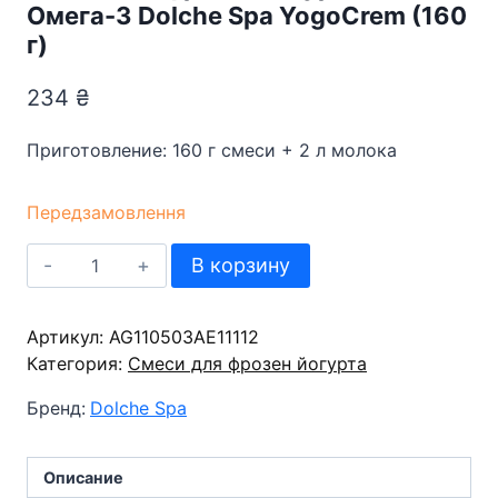
Омега-3 Dolche Spa YogoCrem (160
г)
234
₴
Приготовление: 160 г смеси + 2 л молока
Передзамовлення
Количество
В корзину
товара
Смесь
Артикул:
для
AG110503АЕ11112
Категория:
фрозен
Смеси для фрозен йогурта
йогурта
Бренд:
Dolche Spa
с
Омега-3
Dolche
Описание
Spa