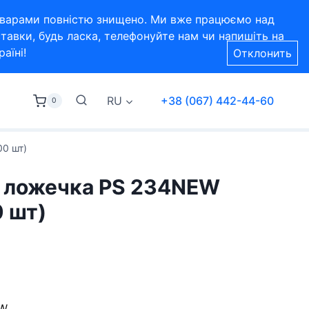
 товарами повністю знищено. Ми вже працюємо над
тавки, будь ласка, телефонуйте нам чи напишіть на
аїні!
Отклонить
RU
+38 (067) 442-44-60
0
0 шт)
 ложечка PS 234NEW
0 шт)
EW