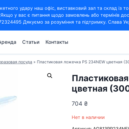
кетного удару наш офіс, виставковий зал та склад із
Якщо у вас є питання щодо замовлень або термінів дос
72324495 Дякуємо за розуміння та підтримку. Слава Укр
Аренда
Статьи
Контакты
разовая посуда
»
Пластиковая ложечка PS 234NEW цветная (30
Пластиковая
цветная (30
704
₴
Нет в наличии
Артикул:
AG813PP234N