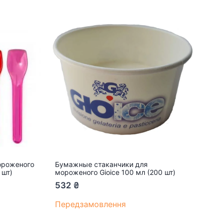
ороженого
Бумажные стаканчики для
 шт)
мороженого Gioice 100 мл (200 шт)
532
₴
Передзамовлення