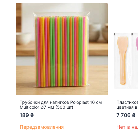
Трубочки для напитков Poloplast 16 см
Пластиков
Multicolor Ø7 мм (500 шт)
цветная в
189
₴
7 706
₴
Передзамовлення
Нет в н