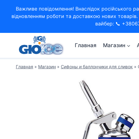
Перейти
Важливе повідомлення! Внаслідок російського ра
к
відновленням роботи та доставкою нових товарів. 
содержимому
вайбер: 📞 +3806
Главная
Магазин
Главная
»
Магазин
»
Сифоны и баллончики для сливок
»