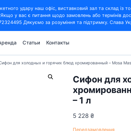
кетного удару наш офіс, виставковий зал та склад із
Якщо у вас є питання щодо замовлень або термінів дос
72324495 Дякуємо за розуміння та підтримку. Слава Укр
Аренда
Статьи
Контакты
Сифон для холодных и горячих блюд хромированный – Mosa Maste
Сифон для х
хромированн
– 1 л
5 228
₴
Передзамовлення