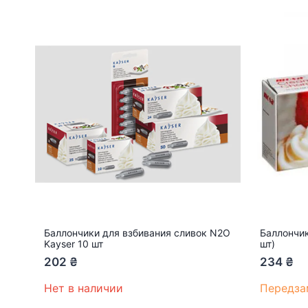
Баллончики для взбивания сливок N2O
Баллончик
Kayser 10 шт
шт)
202
₴
234
₴
Нет в наличии
Передза