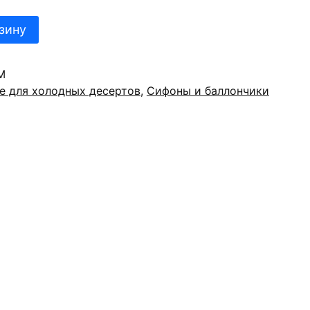
зину
M
е для холодных десертов
,
Сифоны и баллончики