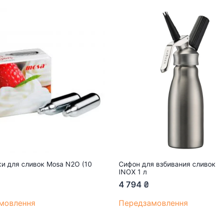
и для сливок Mosa N2O (10
Сифон для взбивания сливок
INOX 1 л
4 794
₴
мовлення
Передзамовлення