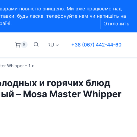
 товарами повністю знищено. Ми вже працюємо над
тавки, будь ласка, телефонуйте нам чи напишіть на
аїні!
Отклонить
RU
+38 (067) 442-44-60
0
r Whipper – 1 л
олодных и горячих блюд
ый – Mosa Master Whipper