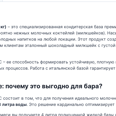
кг)
– это специализированная кондитерская база преми
роятно нежных молочных коктейлей (милкшейков). Нас
лодных напитков на любой локации. Этот продукт созд
им клиентам эталонный шоколадный милкшейк с густой
C – ее способность формировать устойчивую, плотную
х процессов. Работа с итальянской базой гарантирует
: почему это выгодно для бара?
 состоит в том, что для получения идеального молоч
 3 литра воды
. Это решение кардинально оптимизирует
смеси вы получаете 4 литра полноценной жидкой базы 