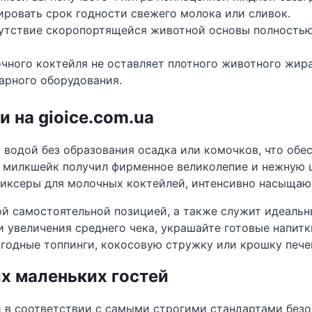
ировать срок годности свежего молока или сливок.
утствие скоропортящейся животной основы полностью
чного коктейля не оставляет плотного животного жира
арного оборудования.
 на gioice.com.ua
с водой без образования осадка или комочков, что об
й милкшейк получил фирменное великолепие и нежную 
иксеры для молочных коктейлей, интенсивно насыщаю
й самостоятельной позицией, а также служит идеальн
 увеличения среднего чека, украшайте готовые напитк
ягодные топпинги, кокосовую стружку или крошку пече
х маленьких гостей
и в соответствии с самыми строгими стандартами без