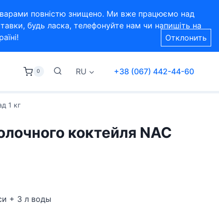
 товарами повністю знищено. Ми вже працюємо над
тавки, будь ласка, телефонуйте нам чи напишіть на
аїні!
Отклонить
RU
+38 (067) 442-44-60
0
д 1 кг
олочного коктейля NAC
г
си + 3 л воды