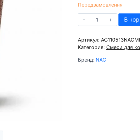
Передзамовлення
Количество
В кор
товара
Смесь
Артикул:
для
AG110513NACMI
Категория:
молочного
Смеси для к
коктейля
Бренд:
NAC
NAC
Шоколад
1
кг