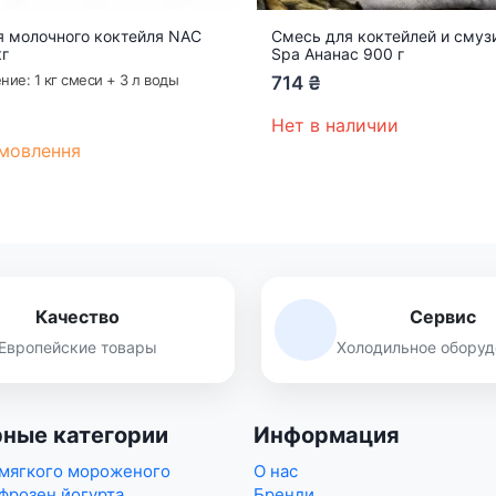
я молочного коктейля NAC
Смесь для коктейлей и смуз
кг
Spa Ананас 900 г
ние: 1 кг смеси + 3 л воды
714
₴
Нет в наличии
мовлення
Качество
Сервис
Европейские товары
Холодильное оборуд
ные категории
Информация
 мягкого мороженого
О нас
фрозен йогурта
Бренди