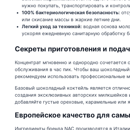
нужно покупать, транспортировать и контрол
100% бактериологическая безопасность:
отс
или скисание массы в жаркие летние дни.
Легкий уход за техникой:
водная основа моло
ускоряя ежедневную санитарную обработку б
Секреты приготовления и подачи
Концентрат мгновенно и однородно сочетается 
обслуживания в час пик. Чтобы ваш шоколадны
рекомендуем использовать профессиональные м
Базовый шоколадный коктейль является отлично
создания эксклюзивных авторских милкшейков и
добавляйте густые ореховые, карамельные или 
Европейское качество для самы
Ингредиенты бренда NAC производятся в Итали