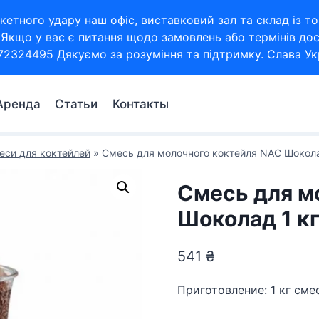
кетного удару наш офіс, виставковий зал та склад із
Якщо у вас є питання щодо замовлень або термінів дос
72324495 Дякуємо за розуміння та підтримку. Слава Укр
Аренда
Статьи
Контакты
еси для коктейлей
»
Смесь для молочного коктейля NAC Шокола
Смесь для м
Шоколад 1 к
541
₴
Приготовление: 1 кг сме