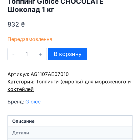
Топпинг Gioice CHOCOLATE
Шоколад 1 кг
832
₴
Передзамовлення
Количество
В корзину
товара
Топпинг
Артикул:
Gioice
AG1107АЕ07010
Категория:
CHOCOLATE
Топпинги (сиропы) для мороженого и
коктейлей
Шоколад
1
Бренд:
Gioice
кг
Описание
Детали