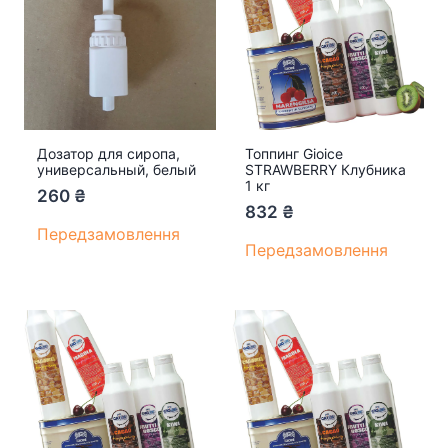
Дозатор для сиропа,
Топпинг Gioice
универсальный, белый
STRAWBERRY Клубника
1 кг
260
₴
832
₴
Передзамовлення
Передзамовлення