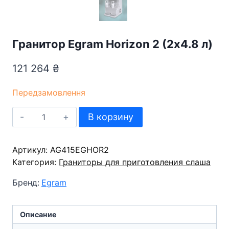
Гранитор Egram Horizon 2 (2х4.8 л)
121 264
₴
Передзамовлення
Количество
В корзину
товара
Гранитор
Артикул:
Egram
AG415EGHOR2
Категория:
Horizon
Граниторы для приготовления слаша
2
Бренд:
Egram
(2х4.8
л)
Описание