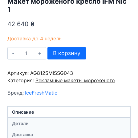
Макет мороженого кресло IFM Nic
1
42 640
₴
Доставка до 4 недель
Количество
В корзину
товара
Макет
Артикул:
мороженого
AG812SMISSG043
Категория:
кресло
Рекламные макеты мороженого
IFM
Бренд:
IceFreshMatic
Nic
1
Описание
Детали
Доставка