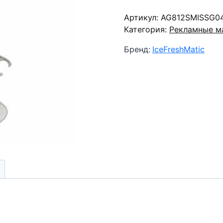
Макет
Артикул:
мороженого
AG812SMISSG0
Категория:
столик
Рекламные м
IFM
Бренд:
IceFreshMatic
Nic
2