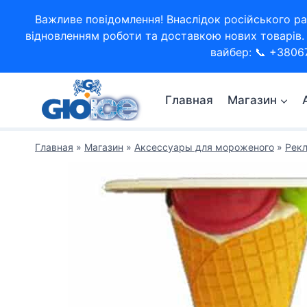
Перейти
Важливе повідомлення! Внаслідок російського ра
к
відновленням роботи та доставкою нових товарів. 
содержимому
вайбер: 📞 +3806
Главная
Магазин
Главная
»
Магазин
»
Аксессуары для мороженого
»
Рек