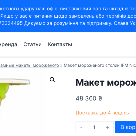
кетного удару наш офіс, виставковий зал та склад із
Якщо у вас є питання щодо замовлень або термінів дос
72324495 Дякуємо за розуміння та підтримку. Слава Укр
Аренда
Статьи
Контакты
ламные макеты мороженого
»
Макет мороженого столик IFM Nic
Макет мороже
48 360
₴
Доставка до 4 недель
Количество
В кор
товара