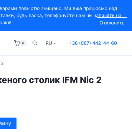
 товарами повністю знищено. Ми вже працюємо над
тавки, будь ласка, телефонуйте нам чи напишіть на
аїні!
Отклонить
RU
+38 (067) 442-44-60
0
 2
ного столик IFM Nic 2
зину