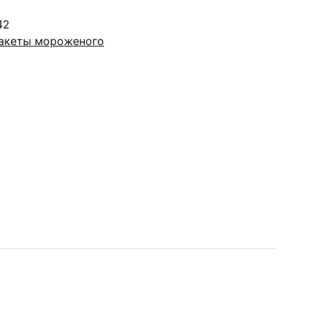
42
акеты мороженого